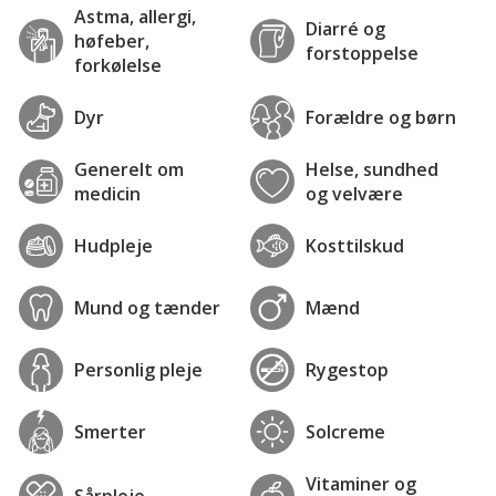
Astma, allergi,
Diarré og
høfeber,
forstoppelse
forkølelse
Dyr
Forældre og børn
Generelt om
Helse, sundhed
medicin
og velvære
Hudpleje
Kosttilskud
Mund og tænder
Mænd
Personlig pleje
Rygestop
Smerter
Solcreme
Vitaminer og
Sårpleje