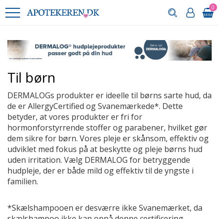
0
Til børn
DERMALOGs
produkter er ideelle til børns sarte hud, da
de er AllergyCertified og Svanemærkede*. Dette
betyder, at vores produkter er fri for
hormonforstyrrende stoffer og parabener, hvilket gør
dem sikre for børn. Vores pleje er skånsom, effektiv og
udviklet med fokus på at beskytte og pleje børns hud
uden irritation. Vælg DERMALOG for betryggende
hudpleje, der er både mild og effektiv til de yngste i
familien.
*Skælshampooen er desværre ikke Svanemærket, da
skælshampoo ikke kan opnå denne certificering.