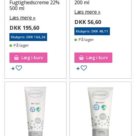
Fugtighedscreme 22%
200 ml
500 ml
Læs mere »
Læs mere »
DKK 56,60
DKK 195,60
Klubpris: DKK 48,11
Klubpris: DKK 166,26
På lager
På lager
Læg i kurv
Læg i kurv
Tilføj til ønskeseddel
Tilføj til ønskeseddel