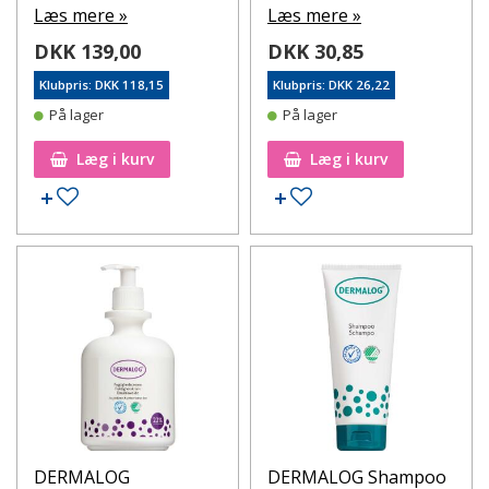
Læs mere »
Læs mere »
DKK 139,00
DKK 30,85
Klubpris: DKK 118,15
Klubpris: DKK 26,22
På lager
På lager
Læg i kurv
Læg i kurv
Tilføj til ønskeseddel
Tilføj til ønskeseddel
DERMALOG
DERMALOG Shampoo