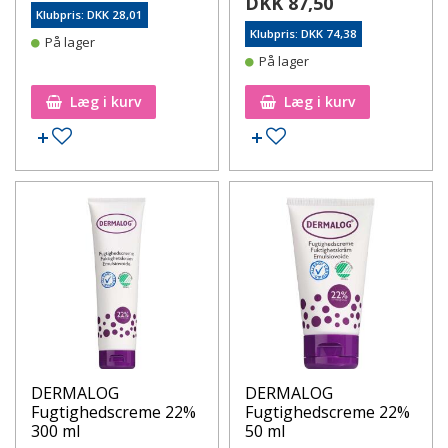
DKK 87,50
Klubpris: DKK 28,01
Klubpris: DKK 74,38
På lager
På lager
Læg i kurv
Læg i kurv
Tilføj til ønskeseddel
Tilføj til ønskeseddel
DERMALOG
DERMALOG
Fugtighedscreme 22%
Fugtighedscreme 22%
300 ml
50 ml