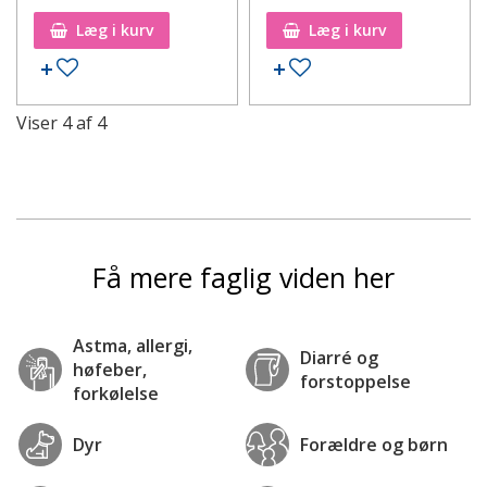
Læg i kurv
Læg i kurv
Tilføj til ønskeseddel
Tilføj til ønskeseddel
Viser
4
af
4
Få mere faglig viden her
Astma, allergi,
Diarré og
høfeber,
forstoppelse
forkølelse
Dyr
Forældre og børn