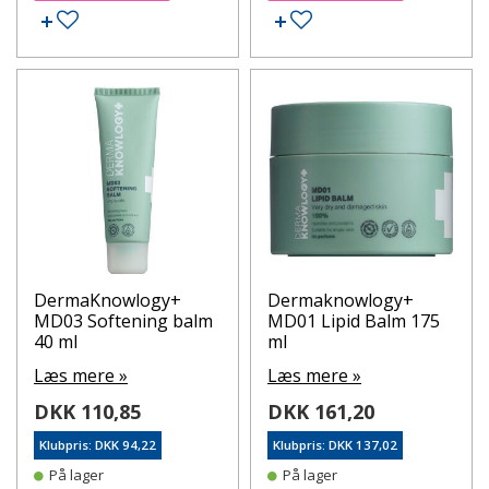
Tilføj til ønskeseddel
Tilføj til ønskeseddel
DermaKnowlogy+
Dermaknowlogy+
MD03 Softening balm
MD01 Lipid Balm 175
40 ml
ml
Læs mere »
Læs mere »
DKK 110,85
DKK 161,20
Klubpris: DKK 94,22
Klubpris: DKK 137,02
På lager
På lager