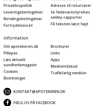
Privatlivspolitik
Adresse til returvarer
Leveringsbetingelser
Se fødevarestyrelses
smiley-rapporter
Betalingsbetingelser
Få teksten læst højt
Fortrydelsesret
Information
Om apotekeren.dk
Brochurer
Pillepas
Links
Læs aktuelt
Apps
sundhedsmagasin
Medicintilskud
Cookies
Trafikfarlig medicin
Bivirkninger
KONTAKT@APOTEKEREN.DK
FØLG OS PÅ FACEBOOK