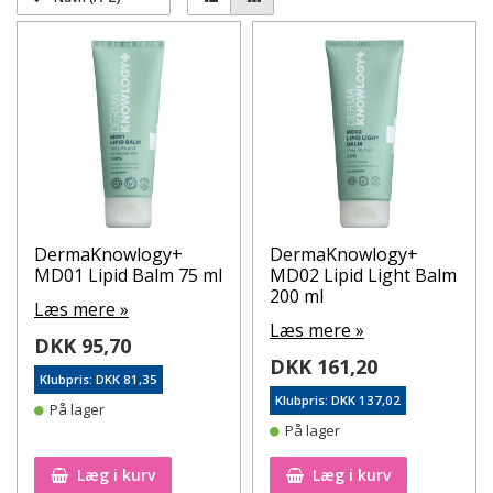
DermaKnowlogy+
DermaKnowlogy+
MD01 Lipid Balm 75 ml
MD02 Lipid Light Balm
200 ml
Læs mere »
Læs mere »
DKK 95,70
DKK 161,20
Klubpris: DKK 81,35
Klubpris: DKK 137,02
På lager
På lager
Læg i kurv
Læg i kurv