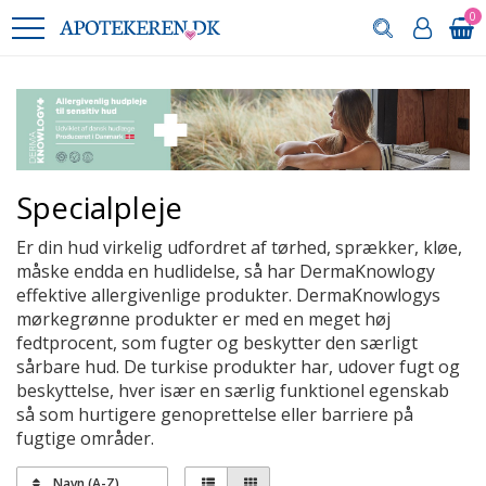
0
Specialpleje
Er din hud virkelig udfordret af tørhed, sprækker, kløe,
måske endda en hudlidelse, så har
DermaKnowlogy
effektive allergivenlige produkter.
DermaKnowlogys
mørkegrønne produkter er med en meget høj
fedtprocent, som fugter og beskytter den særligt
sårbare hud. De turkise produkter har, udover fugt og
beskyttelse, hver især en særlig funktionel egenskab
så som hurtigere genoprettelse eller barriere på
fugtige områder.
Navn (A-Z)