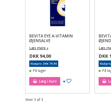
BEVITA EYE A-VITAMIN
BEVIT
ØJENSALVE
ØJEN
Læs mere »
Læs me
DKK 94,00
DKK 1
Klubpris: DKK 79,90
Klubpri
På lager
På la
Tilføj til ønskeseddel
Læg i kurv
L
Viser
3
af
3