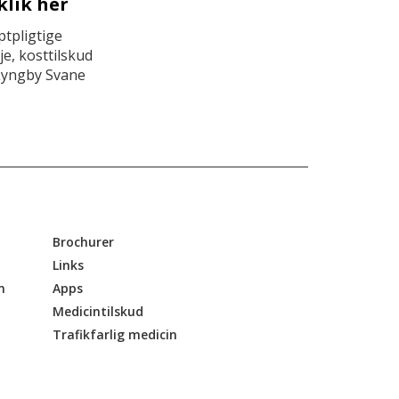
klik her
tpligtige
e, kosttilskud
Lyngby Svane
Brochurer
Links
n
Apps
Medicintilskud
Trafikfarlig medicin