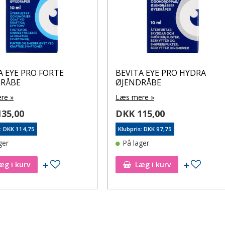
A EYE PRO FORTE
BEVITA EYE PRO HYDRA
DRÅBE
ØJENDRÅBE
re »
Læs mere »
35,00
DKK 115,00
s: DKK 114,75
Klubpris: DKK 97,75
ger
På lager
Tilføj til ønskeseddel
Tilføj t
æg i kurv
Læg i kurv