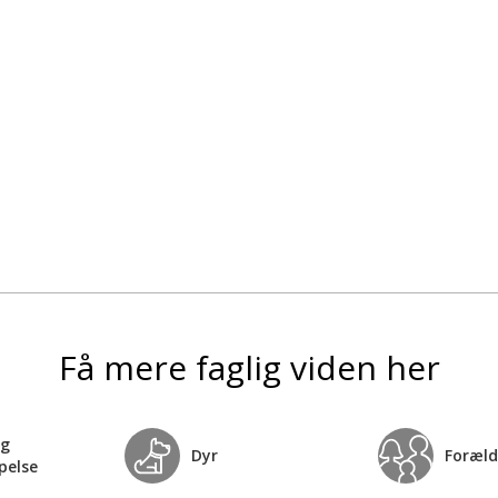
Få mere faglig viden her
og
Dyr
Foræld
pelse