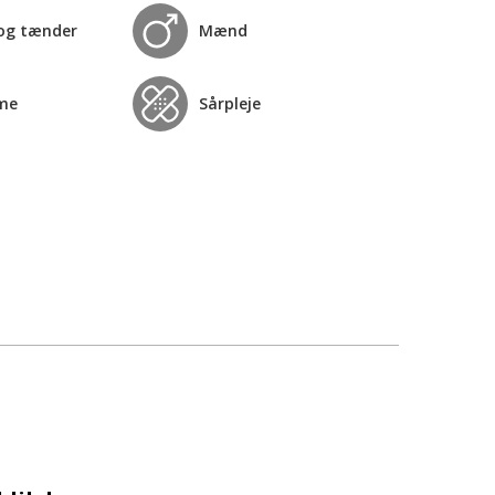
og tænder
Mænd
me
Sårpleje