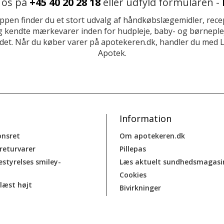
 os på
+45 40 20 28 18
eller udfyld formularen -
ppen finder du et stort udvalg af håndkøbslægemidler, recep
 kendte mærkevarer inden for hudpleje, baby- og børneplej
et. Når du køber varer på apotekeren.dk, handler du med 
Apotek.
Information
onsret
Om apotekeren.dk
 returvarer
Pillepas
estyrelses smiley-
Læs aktuelt sundhedsmagasi
Cookies
læst højt
Bivirkninger