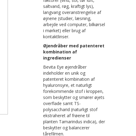
faktorer (vind, sol, tør luft,
saltvand, røg, kraftigt lys),
langvarig overanstrengelse af
øjnene (studier, læsning,
arbejde ved computer, bilkørsel
i mørket) eller brug af
kontaktlinser.
Øjendråber med patenteret
kombination af
ingredienser
Bevita Eye øjendråber
indeholder en unik og
patenteret kombination af
hyaluronsyre, et naturligt
forekommende stof i kroppen,
som beskytter og smører øjets
il ønskeseddel
overflade samt TS-
polysaccharid (naturligt stof
ekstraheret af frøene til
planten Tamarindus indica), der
beskytter og balancerer
tårefilmen.