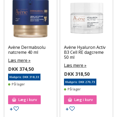
Avène Dermabsolu
Avène Hyaluron Activ
natcreme 40 ml
B3 Cell RE dagcreme
50 ml
Læs mere »
Læs mere »
DKK 374,50
DKK 318,50
Klubpris: DKK 318,33
Klubpris: DKK 270,73
På lager
På lager
Læg i kurv
Læg i kurv
Tilføj til ønskeseddel
Tilføj til ønskeseddel