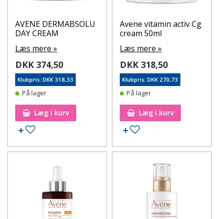
AVENE DERMABSOLU
Avene vitamin activ Cg
DAY CREAM
cream 50ml
Læs mere »
Læs mere »
DKK 374,50
DKK 318,50
Klubpris: DKK 318,33
Klubpris: DKK 270,73
På lager
På lager
Læg i kurv
Læg i kurv
Tilføj til ønskeseddel
Tilføj til ønskeseddel