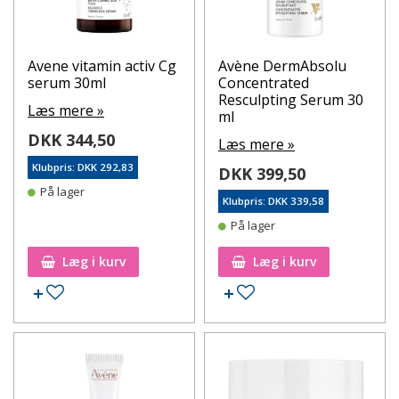
Avene vitamin activ Cg
Avène DermAbsolu
serum 30ml
Concentrated
Resculpting Serum 30
Læs mere »
ml
DKK 344,50
Læs mere »
Klubpris: DKK 292,83
DKK 399,50
På lager
Klubpris: DKK 339,58
På lager
Læg i kurv
Læg i kurv
Tilføj til ønskeseddel
Tilføj til ønskeseddel