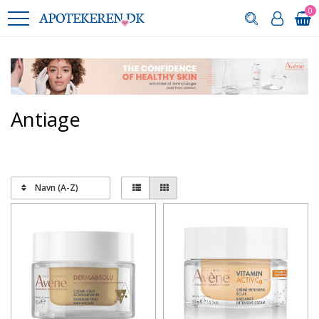
0
Antiage
Navn (A-Z)