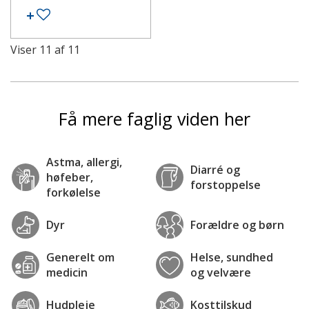
Tilføj til ønskeseddel
Viser
11
af
11
Få mere faglig viden her
Astma, allergi,
Diarré og
høfeber,
forstoppelse
forkølelse
Dyr
Forældre og børn
Generelt om
Helse, sundhed
medicin
og velvære
Hudpleje
Kosttilskud