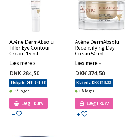
Avène DermAbsolu
Avène DermAbsolu
Filler Eye Contour
Redensifying Day
Cream 15 ml
Cream 50 ml
Læs mere »
Læs mere »
DKK 284,50
DKK 374,50
Klubpris: DKK 241,83
Klubpris: DKK 318,33
På lager
På lager
Læg i kurv
Læg i kurv
Tilføj til ønskeseddel
Tilføj til ønskeseddel