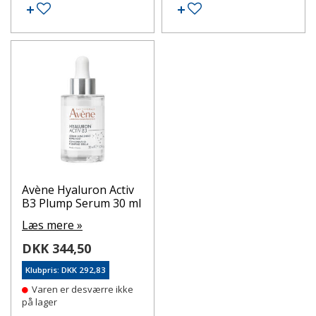
Tilføj til ønskeseddel
Tilføj til ønskeseddel
Avène Hyaluron Activ
B3 Plump Serum 30 ml
Læs mere »
DKK 344,50
Klubpris: DKK 292,83
Varen er desværre ikke
på lager