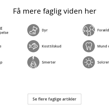
Få mere faglig viden her
og
Dyr
Foræld
pelse
e
Kosttilskud
Mund 
op
Smerter
Solcre
Se flere faglige artikler