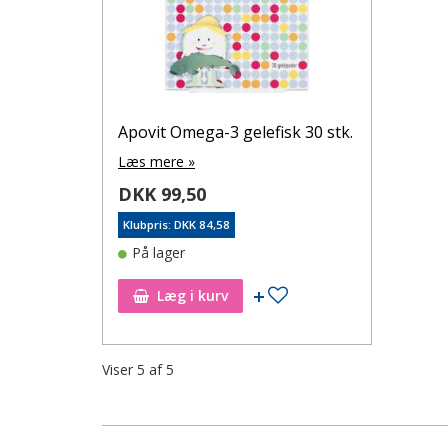
Apovit Omega-3 gelefisk 30 stk.
Læs mere »
DKK 99,50
Klubpris: DKK 84,58
På lager
Tilføj til ønskeseddel
Læg i kurv
Viser
5
af
5