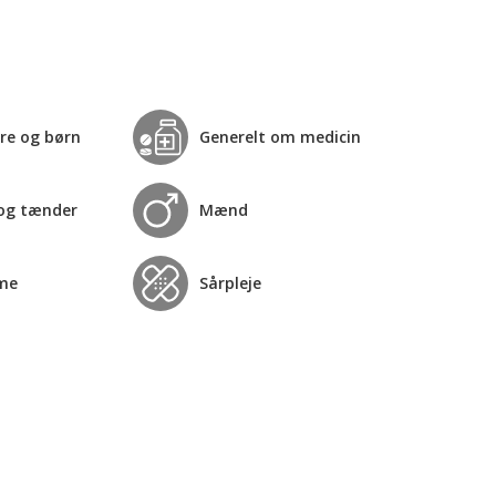
re og børn
Generelt om medicin
og tænder
Mænd
me
Sårpleje