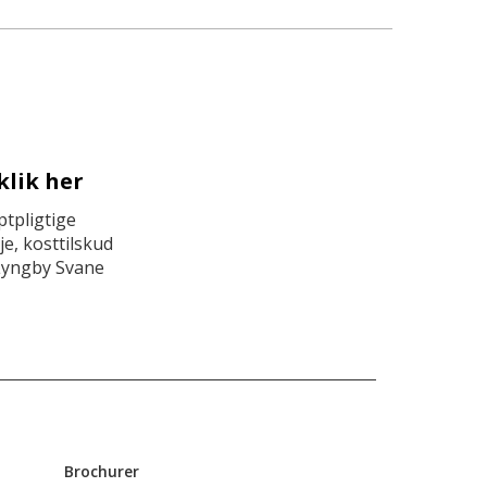
klik her
tpligtige
e, kosttilskud
Lyngby Svane
Brochurer