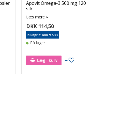
psler
Apovit Omega-3 500 mg 120
stk.
Læs mere »
DKK 114,50
Klubpris: DKK 97,33
På lager
øj til ønskeseddel
Tilføj til ønskeseddel
Læg i kurv