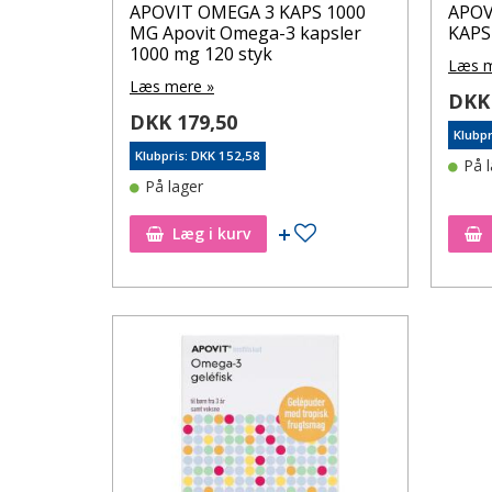
APOVIT OMEGA 3 KAPS 1000
APOV
MG Apovit Omega-3 kapsler
KAPS
1000 mg 120 styk
Læs m
Læs mere »
DKK 
DKK 179,50
Klubpr
Klubpris: DKK 152,58
På 
På lager
Tilføj til ønskeseddel
Læg i kurv