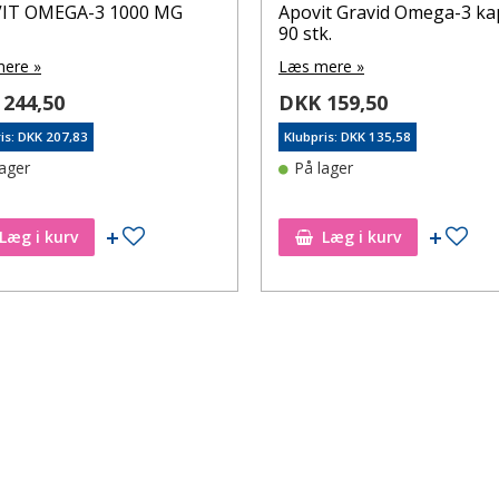
IT OMEGA-3 1000 MG
Apovit Gravid Omega-3 ka
90 stk.
ere »
Læs mere »
244,50
DKK 159,50
is: DKK 207,83
Klubpris: DKK 135,58
lager
På lager
Tilføj til ønskeseddel
Tilf
Læg i kurv
Læg i kurv