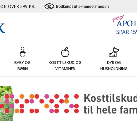
ØB OVER 399 KR.
G
BABY OG
KOSTTILSKUD OG
DYR OG
BØRN
VITAMINER
HUSHOLDNING