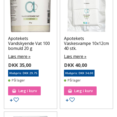
Apotekets
Apotekets
Vandskyende Vat 100
Vaskesvampe 10x12cm
bomuld 20 g
40 stk.
Læs mere »
Læs mere »
DKK 35,00
DKK 40,00
Klubpris: DKK 29,75
Klubpris: DKK 34,00
På lager
På lager
Læg i kurv
Læg i kurv
Tilføj til ønskeseddel
Tilføj til ønskeseddel