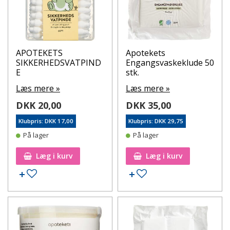
APOTEKETS
Apotekets
SIKKERHEDSVATPIND
Engangsvaskeklude 50
E
stk.
Læs mere »
Læs mere »
DKK 20,00
DKK 35,00
Klubpris: DKK 17,00
Klubpris: DKK 29,75
På lager
På lager
Læg i kurv
Læg i kurv
Tilføj til ønskeseddel
Tilføj til ønskeseddel