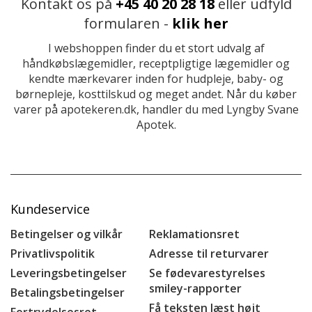
Kontakt os på
+45 40 20 28 18
eller udfyld
formularen -
klik her
I webshoppen finder du et stort udvalg af
håndkøbslægemidler, receptpligtige lægemidler og
kendte mærkevarer inden for hudpleje, baby- og
børnepleje, kosttilskud og meget andet. Når du køber
varer på apotekeren.dk, handler du med Lyngby Svane
Apotek.
Kundeservice
Betingelser og vilkår
Reklamationsret
Privatlivspolitik
Adresse til returvarer
Leveringsbetingelser
Se fødevarestyrelses
smiley-rapporter
Betalingsbetingelser
Få teksten læst højt