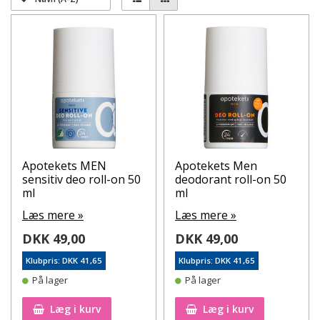
Apotekets MEN
Apotekets Men
sensitiv deo roll-on 50
deodorant roll-on 50
ml
ml
Læs mere »
Læs mere »
DKK 49,00
DKK 49,00
Klubpris: DKK 41,65
Klubpris: DKK 41,65
På lager
På lager
Læg i kurv
Læg i kurv