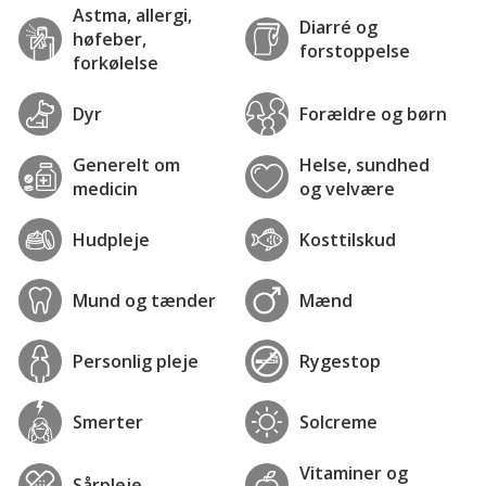
Astma, allergi,
Diarré og
høfeber,
forstoppelse
forkølelse
Dyr
Forældre og børn
Generelt om
Helse, sundhed
medicin
og velvære
Hudpleje
Kosttilskud
Mund og tænder
Mænd
Personlig pleje
Rygestop
Smerter
Solcreme
Vitaminer og
Sårpleje