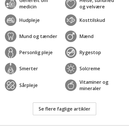
Generelt om
Helse, sundhed
medicin
og velvære
Hudpleje
Kosttilskud
Mund og tænder
Mænd
Personlig pleje
Rygestop
Smerter
Solcreme
Vitaminer og
Sårpleje
mineraler
Se flere faglige artikler