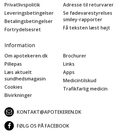
Privatlivspolitik
Adresse til returvarer
Leveringsbetingelser
Se fødevarestyrelses
smiley-rapporter
Betalingsbetingelser
Få teksten læst højt
Fortrydelsesret
Information
Om apotekeren.dk
Brochurer
Pillepas
Links
Læs aktuelt
Apps
sundhedsmagasin
Medicintilskud
Cookies
Trafikfarlig medicin
Bivirkninger
KONTAKT@APOTEKEREN.DK
FØLG OS PÅ FACEBOOK