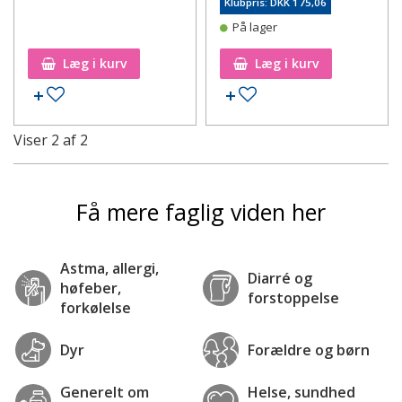
Klubpris: DKK 175,06
På lager
Læg i kurv
Læg i kurv
Tilføj til ønskeseddel
Tilføj til ønskeseddel
Viser
2
af
2
Få mere faglig viden her
Astma, allergi,
Diarré og
høfeber,
forstoppelse
forkølelse
Dyr
Forældre og børn
Generelt om
Helse, sundhed