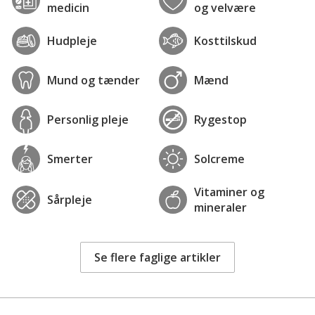
medicin
og velvære
Hudpleje
Kosttilskud
Mund og tænder
Mænd
Personlig pleje
Rygestop
Smerter
Solcreme
Vitaminer og
Sårpleje
mineraler
Se flere faglige artikler