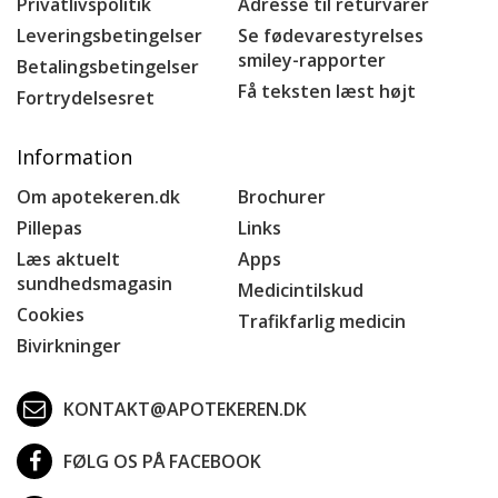
Privatlivspolitik
Adresse til returvarer
Leveringsbetingelser
Se fødevarestyrelses
smiley-rapporter
Betalingsbetingelser
Få teksten læst højt
Fortrydelsesret
Information
Om apotekeren.dk
Brochurer
Pillepas
Links
Læs aktuelt
Apps
sundhedsmagasin
Medicintilskud
Cookies
Trafikfarlig medicin
Bivirkninger
KONTAKT@APOTEKEREN.DK
FØLG OS PÅ FACEBOOK