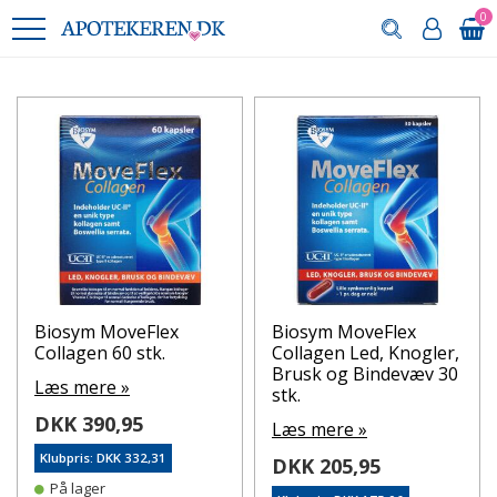
0
Biosym MoveFlex
Biosym MoveFlex
Collagen 60 stk.
Collagen Led, Knogler,
Brusk og Bindevæv 30
Læs mere »
stk.
DKK 390,95
Læs mere »
Klubpris: DKK 332,31
DKK 205,95
På lager