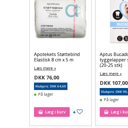
egard
Apotekets Støttebind
Aptus Bucad
pray 250
Elastisk 8 cm x 5 m
tyggelapper 
(20-25 stk)
Læs mere »
Læs mere »
DKK 76,00
DKK 107,00
Klubpris: DKK 64,60
46
Klubpris: DKK 90
På lager
På lager
Tilføj til ønskeseddel
Tilføj til ønskeseddel
Læg i kurv
Læg i ku