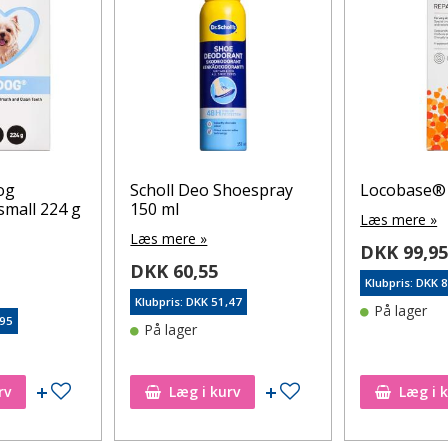
og
Scholl Deo Shoespray
Locobase® 
small 224 g
150 ml
Læs mere »
Læs mere »
DKK 99,9
DKK 60,55
Klubpris: DKK 
Klubpris: DKK 51,47
På lager
,95
På lager
Tilføj til ønskeseddel
Tilføj til ønskeseddel
rv
Læg i kurv
Læg i 