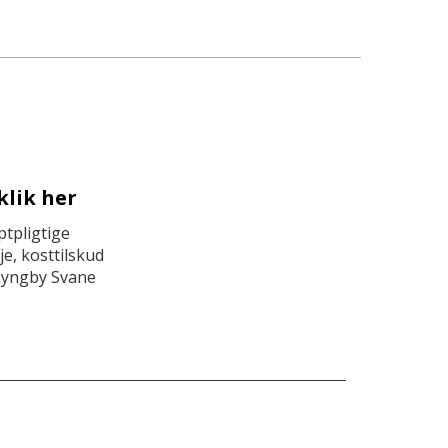
klik her
tpligtige
e, kosttilskud
Lyngby Svane