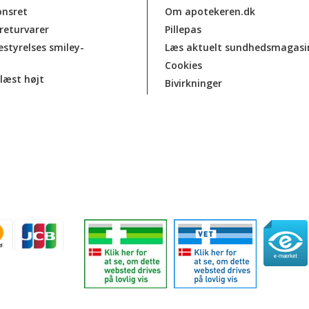
onsret
Om apotekeren.dk
 returvarer
Pillepas
estyrelses smiley-
Læs aktuelt sundhedsmagasi
Cookies
læst højt
Bivirkninger