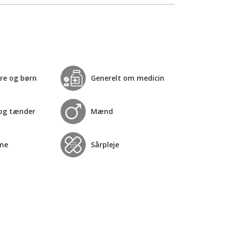
re og børn
Generelt om medicin
og tænder
Mænd
me
Sårpleje