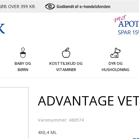
ØB OVER 399 KR.
G
BABY OG
KOSTTILSKUD OG
DYR OG
BØRN
VITAMINER
HUSHOLDNING
ADVANTAGE VET 
Varenummer: 480574
4X0,4 ML