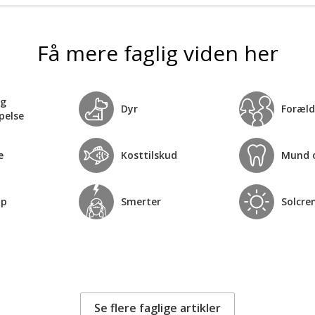
Få mere faglig viden her
og
Dyr
Foræld
pelse
e
Kosttilskud
Mund 
op
Smerter
Solcre
Se flere faglige artikler