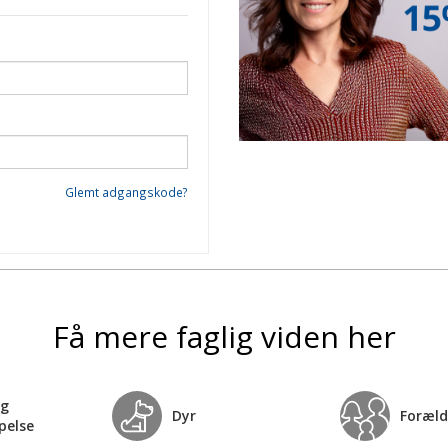
Glemt adgangskode?
Få mere faglig viden her
og
Dyr
Foræld
pelse