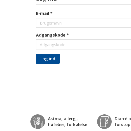
E-mail
Adgangskode
Log ind
Astma, allergi,
Diarré 
høfeber, forkølelse
forstop