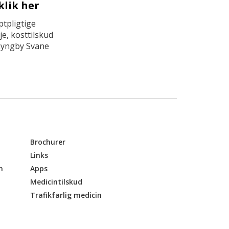
klik her
tpligtige
e, kosttilskud
Lyngby Svane
Brochurer
Links
n
Apps
Medicintilskud
Trafikfarlig medicin