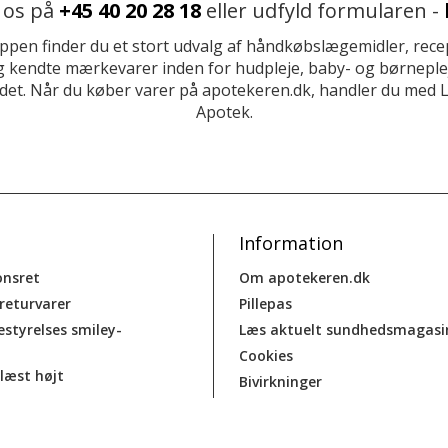
 os på
+45 40 20 28 18
eller udfyld formularen -
ppen finder du et stort udvalg af håndkøbslægemidler, recep
 kendte mærkevarer inden for hudpleje, baby- og børneplej
et. Når du køber varer på apotekeren.dk, handler du med 
Apotek.
Information
onsret
Om apotekeren.dk
 returvarer
Pillepas
estyrelses smiley-
Læs aktuelt sundhedsmagasi
Cookies
læst højt
Bivirkninger