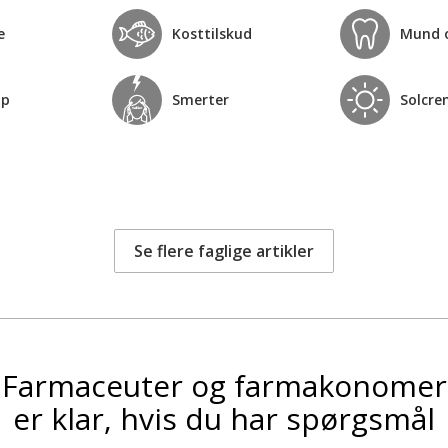
e
Kosttilskud
Mund 
op
Smerter
Solcre
Se flere faglige artikler
Farmaceuter og farmakonomer
er klar, hvis du har spørgsmål