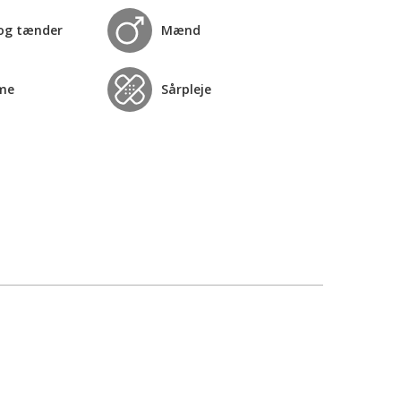
og tænder
Mænd
me
Sårpleje