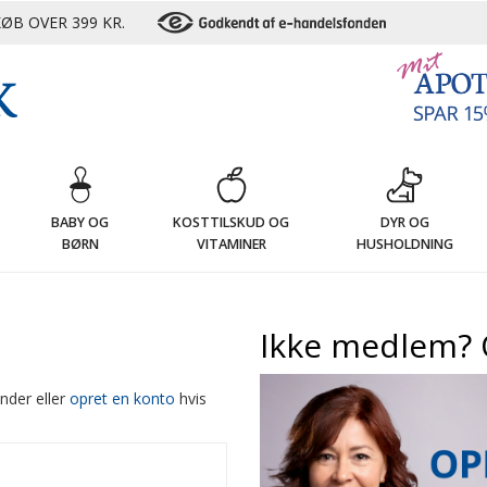
ØB OVER 399 KR.
G
BABY OG
KOSTTILSKUD OG
DYR OG
BØRN
VITAMINER
HUSHOLDNING
Ikke medlem? 
nder eller
opret en konto
hvis