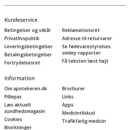
Kundeservice
Betingelser og vilkår
Reklamationsret
Privatlivspolitik
Adresse til returvarer
Leveringsbetingelser
Se fødevarestyrelses
smiley-rapporter
Betalingsbetingelser
Få teksten læst højt
Fortrydelsesret
Information
Om apotekeren.dk
Brochurer
Pillepas
Links
Læs aktuelt
Apps
sundhedsmagasin
Medicintilskud
Cookies
Trafikfarlig medicin
Bivirkninger