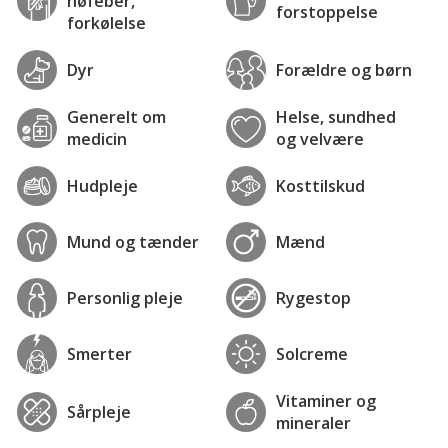
høfeber,
forstoppelse
forkølelse
Dyr
Forældre og børn
Generelt om
Helse, sundhed
medicin
og velvære
Hudpleje
Kosttilskud
Mund og tænder
Mænd
Personlig pleje
Rygestop
Smerter
Solcreme
Vitaminer og
Sårpleje
mineraler