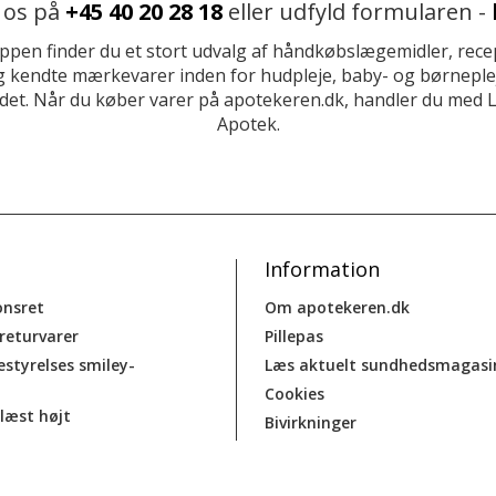
 os på
+45 40 20 28 18
eller udfyld formularen -
ppen finder du et stort udvalg af håndkøbslægemidler, recep
 kendte mærkevarer inden for hudpleje, baby- og børneplej
et. Når du køber varer på apotekeren.dk, handler du med 
Apotek.
Information
onsret
Om apotekeren.dk
 returvarer
Pillepas
estyrelses smiley-
Læs aktuelt sundhedsmagasi
Cookies
læst højt
Bivirkninger