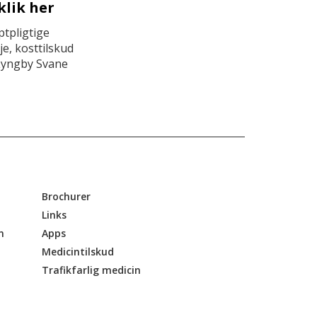
klik her
tpligtige
e, kosttilskud
Lyngby Svane
Brochurer
Links
n
Apps
Medicintilskud
Trafikfarlig medicin