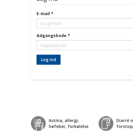
E-mail
Adgangskode
Log ind
Astma, allergi,
Diarré 
høfeber, forkølelse
forstop