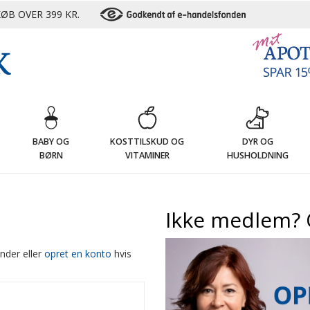
ØB OVER 399 KR.
G
BABY OG
KOSTTILSKUD OG
DYR OG
BØRN
VITAMINER
HUSHOLDNING
Ikke medlem? 
nder eller
opret en konto
hvis