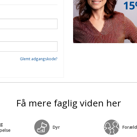
Glemt adgangskode?
Få mere faglig viden her
og
Dyr
Foræld
pelse