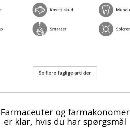
e
Kosttilskud
Mund 
op
Smerter
Solcre
Se flere faglige artikler
Farmaceuter og farmakonomer
er klar, hvis du har spørgsmål