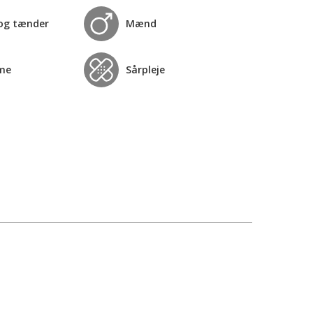
og tænder
Mænd
me
Sårpleje