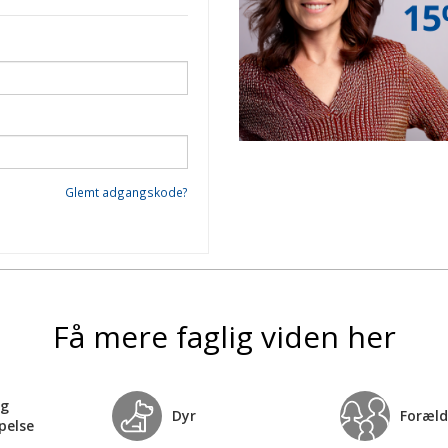
Glemt adgangskode?
Få mere faglig viden her
og
Dyr
Foræld
pelse