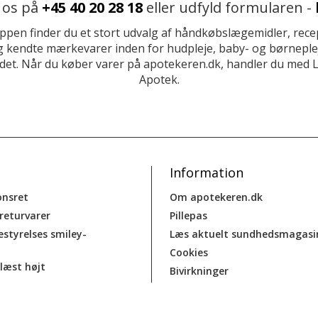
 os på
+45 40 20 28 18
eller udfyld formularen -
ppen finder du et stort udvalg af håndkøbslægemidler, recep
 kendte mærkevarer inden for hudpleje, baby- og børneplej
et. Når du køber varer på apotekeren.dk, handler du med 
Apotek.
Information
onsret
Om apotekeren.dk
 returvarer
Pillepas
estyrelses smiley-
Læs aktuelt sundhedsmagasi
Cookies
læst højt
Bivirkninger