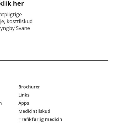
klik her
tpligtige
e, kosttilskud
Lyngby Svane
Brochurer
Links
n
Apps
Medicintilskud
Trafikfarlig medicin