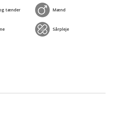
og tænder
Mænd
me
Sårpleje