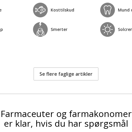
e
Kosttilskud
Mund 
op
Smerter
Solcre
Se flere faglige artikler
Farmaceuter og farmakonomer
er klar, hvis du har spørgsmål