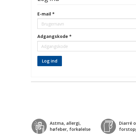
E-mail
Adgangskode
Log ind
Astma, allergi,
Diarré 
høfeber, forkølelse
forstop