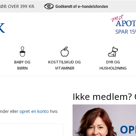
ØB OVER 399 KR.
G
BABY OG
KOSTTILSKUD OG
DYR OG
BØRN
VITAMINER
HUSHOLDNING
Ikke medlem? 
nder eller
opret en konto
hvis