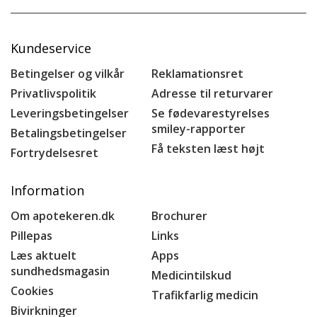
Kundeservice
Betingelser og vilkår
Reklamationsret
Privatlivspolitik
Adresse til returvarer
Leveringsbetingelser
Se fødevarestyrelses
smiley-rapporter
Betalingsbetingelser
Få teksten læst højt
Fortrydelsesret
Information
Om apotekeren.dk
Brochurer
Pillepas
Links
Læs aktuelt
Apps
sundhedsmagasin
Medicintilskud
Cookies
Trafikfarlig medicin
Bivirkninger