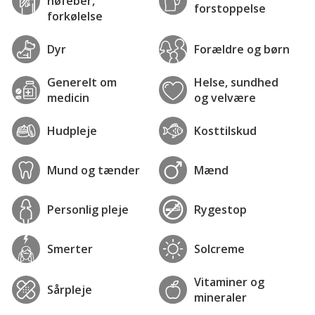
høfeber,
forstoppelse
forkølelse
Dyr
Forældre og børn
Generelt om
Helse, sundhed
medicin
og velvære
Hudpleje
Kosttilskud
Mund og tænder
Mænd
Personlig pleje
Rygestop
Smerter
Solcreme
Vitaminer og
Sårpleje
mineraler