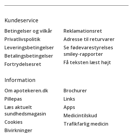
Kundeservice
Betingelser og vilkår
Reklamationsret
Privatlivspolitik
Adresse til returvarer
Leveringsbetingelser
Se fødevarestyrelses
smiley-rapporter
Betalingsbetingelser
Få teksten læst højt
Fortrydelsesret
Information
Om apotekeren.dk
Brochurer
Pillepas
Links
Læs aktuelt
Apps
sundhedsmagasin
Medicintilskud
Cookies
Trafikfarlig medicin
Bivirkninger