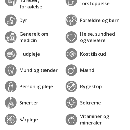
høfeber,
forstoppelse
forkølelse
Dyr
Forældre og børn
Generelt om
Helse, sundhed
medicin
og velvære
Hudpleje
Kosttilskud
Mund og tænder
Mænd
Personlig pleje
Rygestop
Smerter
Solcreme
Vitaminer og
Sårpleje
mineraler