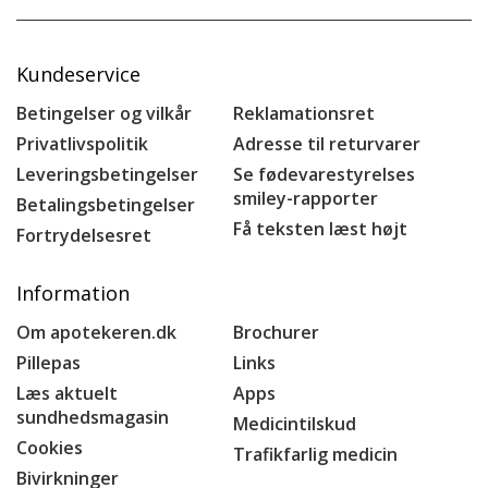
Kundeservice
Betingelser og vilkår
Reklamationsret
Privatlivspolitik
Adresse til returvarer
Leveringsbetingelser
Se fødevarestyrelses
smiley-rapporter
Betalingsbetingelser
Få teksten læst højt
Fortrydelsesret
Information
Om apotekeren.dk
Brochurer
Pillepas
Links
Læs aktuelt
Apps
sundhedsmagasin
Medicintilskud
Cookies
Trafikfarlig medicin
Bivirkninger