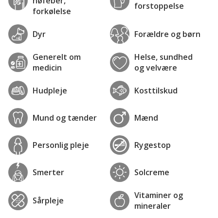
høfeber,
forstoppelse
forkølelse
Dyr
Forældre og børn
Generelt om
Helse, sundhed
medicin
og velvære
Hudpleje
Kosttilskud
Mund og tænder
Mænd
Personlig pleje
Rygestop
Smerter
Solcreme
Vitaminer og
Sårpleje
mineraler