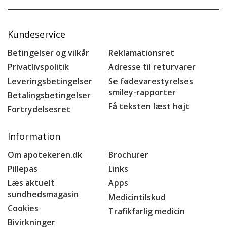
Kundeservice
Betingelser og vilkår
Reklamationsret
Privatlivspolitik
Adresse til returvarer
Leveringsbetingelser
Se fødevarestyrelses
smiley-rapporter
Betalingsbetingelser
Få teksten læst højt
Fortrydelsesret
Information
Om apotekeren.dk
Brochurer
Pillepas
Links
Læs aktuelt
Apps
sundhedsmagasin
Medicintilskud
Cookies
Trafikfarlig medicin
Bivirkninger