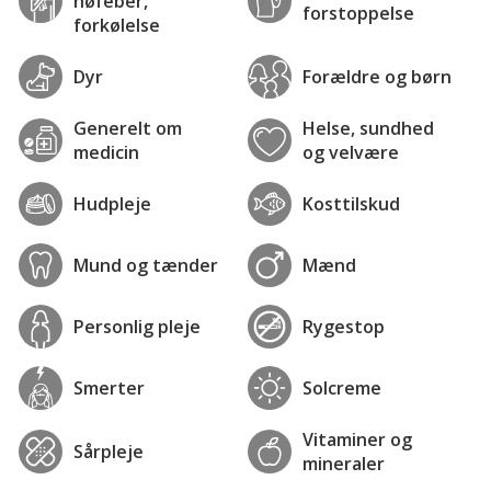
høfeber,
forstoppelse
forkølelse
Dyr
Forældre og børn
Generelt om
Helse, sundhed
medicin
og velvære
Hudpleje
Kosttilskud
Mund og tænder
Mænd
Personlig pleje
Rygestop
Smerter
Solcreme
Vitaminer og
Sårpleje
mineraler