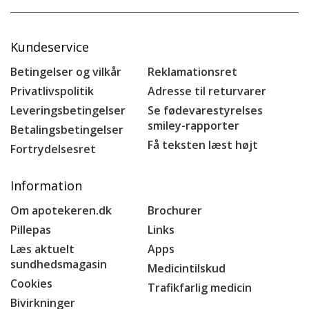
Kundeservice
Betingelser og vilkår
Reklamationsret
Privatlivspolitik
Adresse til returvarer
Leveringsbetingelser
Se fødevarestyrelses
smiley-rapporter
Betalingsbetingelser
Få teksten læst højt
Fortrydelsesret
Information
Om apotekeren.dk
Brochurer
Pillepas
Links
Læs aktuelt
Apps
sundhedsmagasin
Medicintilskud
Cookies
Trafikfarlig medicin
Bivirkninger