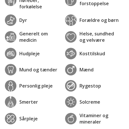
høfeber,
forstoppelse
forkølelse
Dyr
Forældre og børn
Generelt om
Helse, sundhed
medicin
og velvære
Hudpleje
Kosttilskud
Mund og tænder
Mænd
Personlig pleje
Rygestop
Smerter
Solcreme
Vitaminer og
Sårpleje
mineraler