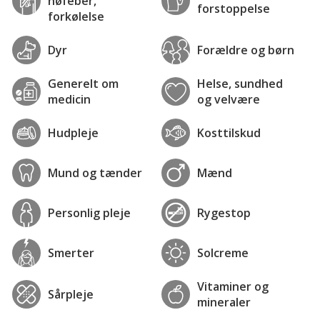
høfeber,
forstoppelse
forkølelse
Dyr
Forældre og børn
Generelt om
Helse, sundhed
medicin
og velvære
Hudpleje
Kosttilskud
Mund og tænder
Mænd
Personlig pleje
Rygestop
Smerter
Solcreme
Vitaminer og
Sårpleje
mineraler