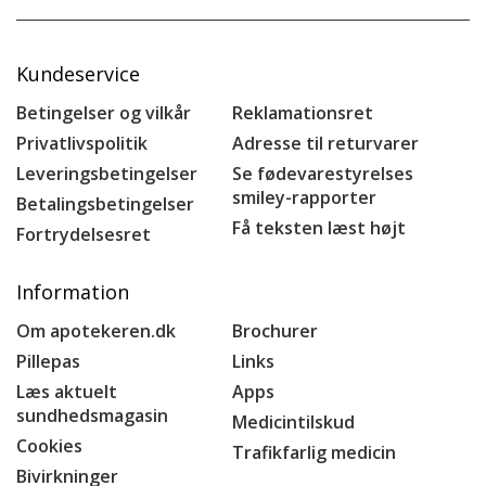
Kundeservice
Betingelser og vilkår
Reklamationsret
Privatlivspolitik
Adresse til returvarer
Leveringsbetingelser
Se fødevarestyrelses
smiley-rapporter
Betalingsbetingelser
Få teksten læst højt
Fortrydelsesret
Information
Om apotekeren.dk
Brochurer
Pillepas
Links
Læs aktuelt
Apps
sundhedsmagasin
Medicintilskud
Cookies
Trafikfarlig medicin
Bivirkninger