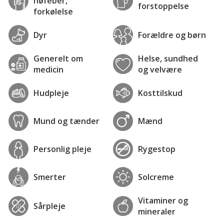
høfeber,
forstoppelse
forkølelse
Dyr
Forældre og børn
Generelt om
Helse, sundhed
medicin
og velvære
Hudpleje
Kosttilskud
Mund og tænder
Mænd
Personlig pleje
Rygestop
Smerter
Solcreme
Vitaminer og
Sårpleje
mineraler