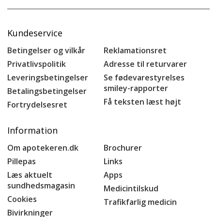
Kundeservice
Betingelser og vilkår
Reklamationsret
Privatlivspolitik
Adresse til returvarer
Leveringsbetingelser
Se fødevarestyrelses
smiley-rapporter
Betalingsbetingelser
Få teksten læst højt
Fortrydelsesret
Information
Om apotekeren.dk
Brochurer
Pillepas
Links
Læs aktuelt
Apps
sundhedsmagasin
Medicintilskud
Cookies
Trafikfarlig medicin
Bivirkninger