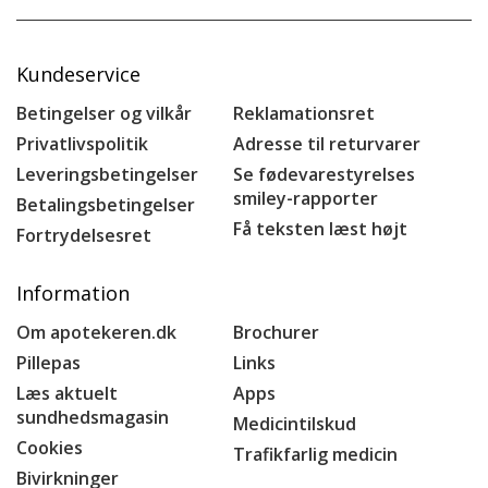
Kundeservice
Betingelser og vilkår
Reklamationsret
Privatlivspolitik
Adresse til returvarer
Leveringsbetingelser
Se fødevarestyrelses
smiley-rapporter
Betalingsbetingelser
Få teksten læst højt
Fortrydelsesret
Information
Om apotekeren.dk
Brochurer
Pillepas
Links
Læs aktuelt
Apps
sundhedsmagasin
Medicintilskud
Cookies
Trafikfarlig medicin
Bivirkninger