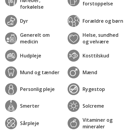
høfeber,
forstoppelse
forkølelse
Dyr
Forældre og børn
Generelt om
Helse, sundhed
medicin
og velvære
Hudpleje
Kosttilskud
Mund og tænder
Mænd
Personlig pleje
Rygestop
Smerter
Solcreme
Vitaminer og
Sårpleje
mineraler