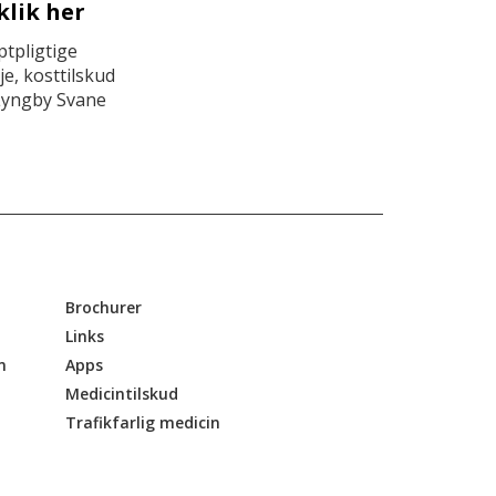
klik her
tpligtige
e, kosttilskud
Lyngby Svane
Brochurer
Links
n
Apps
Medicintilskud
Trafikfarlig medicin