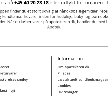
 os på
+45 40 20 28 18
eller udfyld formularen -
ppen finder du et stort udvalg af håndkøbslægemidler, recep
 kendte mærkevarer inden for hudpleje, baby- og børneplej
et. Når du køber varer på apotekeren.dk, handler du med 
Apotek.
Information
onsret
Om apotekeren.dk
 returvarer
Pillepas
estyrelses smiley-
Læs aktuelt sundhedsmagasi
Cookies
læst højt
Bivirkninger