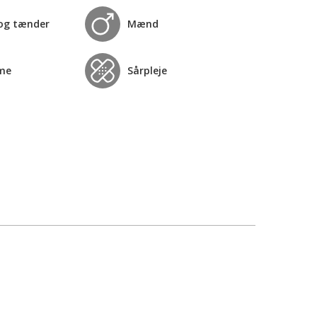
og tænder
Mænd
me
Sårpleje