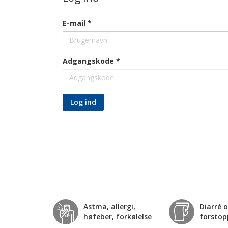
E-mail
Adgangskode
Log ind
Astma, allergi,
Diarré 
høfeber, forkølelse
forstop