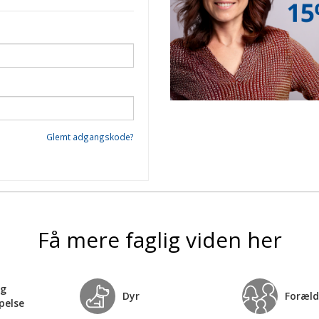
Glemt adgangskode?
Få mere faglig viden her
og
Dyr
Foræld
pelse