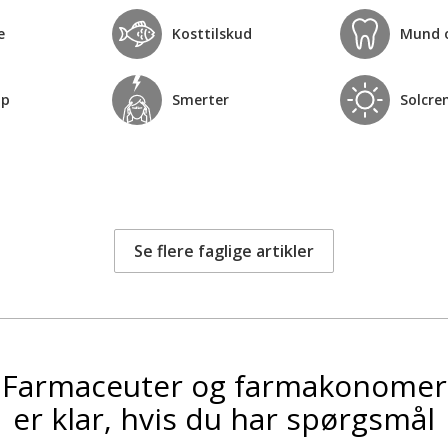
e
Kosttilskud
Mund 
op
Smerter
Solcre
Se flere faglige artikler
Farmaceuter og farmakonomer
er klar, hvis du har spørgsmål