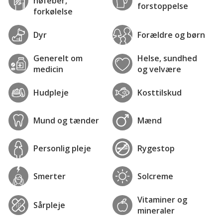
høfeber,
forstoppelse
forkølelse
Dyr
Forældre og børn
Generelt om
Helse, sundhed
medicin
og velvære
Hudpleje
Kosttilskud
Mund og tænder
Mænd
Personlig pleje
Rygestop
Smerter
Solcreme
Vitaminer og
Sårpleje
mineraler