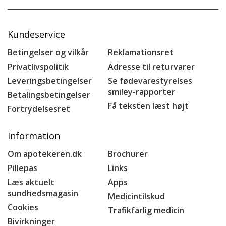
Kundeservice
Betingelser og vilkår
Reklamationsret
Privatlivspolitik
Adresse til returvarer
Leveringsbetingelser
Se fødevarestyrelses
smiley-rapporter
Betalingsbetingelser
Få teksten læst højt
Fortrydelsesret
Information
Om apotekeren.dk
Brochurer
Pillepas
Links
Læs aktuelt
Apps
sundhedsmagasin
Medicintilskud
Cookies
Trafikfarlig medicin
Bivirkninger