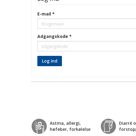
E-mail
Adgangskode
Log ind
Astma, allergi,
Diarré 
høfeber, forkølelse
forstop