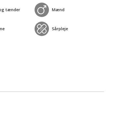
og tænder
Mænd
me
Sårpleje