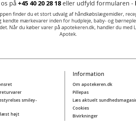
 os på
+45 40 20 28 18
eller udfyld formularen -
ppen finder du et stort udvalg af håndkøbslægemidler, recep
 kendte mærkevarer inden for hudpleje, baby- og børneplej
et. Når du køber varer på apotekeren.dk, handler du med 
Apotek.
Information
onsret
Om apotekeren.dk
 returvarer
Pillepas
estyrelses smiley-
Læs aktuelt sundhedsmagasi
Cookies
læst højt
Bivirkninger