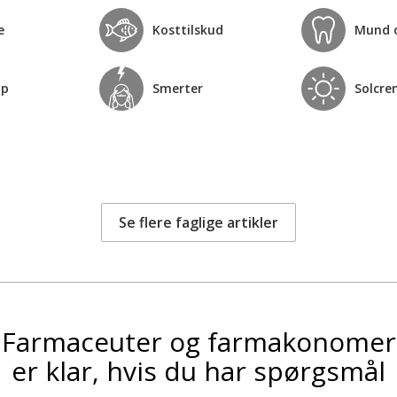
e
Kosttilskud
Mund 
op
Smerter
Solcre
Se flere faglige artikler
Farmaceuter og farmakonomer
er klar, hvis du har spørgsmål