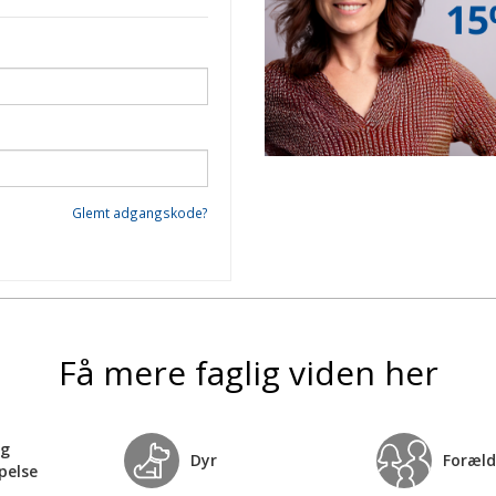
Glemt adgangskode?
Få mere faglig viden her
og
Dyr
Foræld
pelse