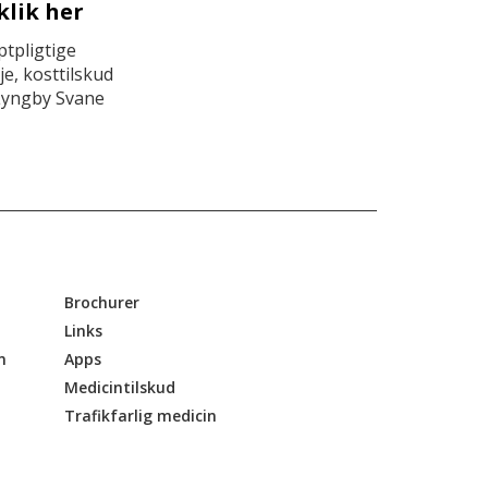
klik her
tpligtige
e, kosttilskud
Lyngby Svane
Brochurer
Links
n
Apps
Medicintilskud
Trafikfarlig medicin