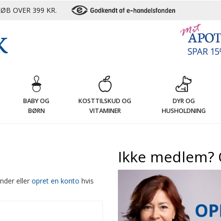
ØB OVER 399 KR.
G
BABY OG
KOSTTILSKUD OG
DYR OG
BØRN
VITAMINER
HUSHOLDNING
Ikke medlem? 
nder eller
opret en konto
hvis