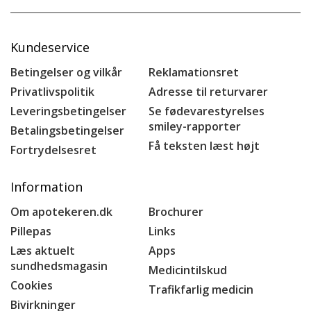
Kundeservice
Betingelser og vilkår
Reklamationsret
Privatlivspolitik
Adresse til returvarer
Leveringsbetingelser
Se fødevarestyrelses
smiley-rapporter
Betalingsbetingelser
Få teksten læst højt
Fortrydelsesret
Information
Om apotekeren.dk
Brochurer
Pillepas
Links
Læs aktuelt
Apps
sundhedsmagasin
Medicintilskud
Cookies
Trafikfarlig medicin
Bivirkninger