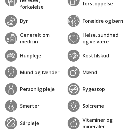
høfeber,
forstoppelse
forkølelse
Dyr
Forældre og børn
Generelt om
Helse, sundhed
medicin
og velvære
Hudpleje
Kosttilskud
Mund og tænder
Mænd
Personlig pleje
Rygestop
Smerter
Solcreme
Vitaminer og
Sårpleje
mineraler