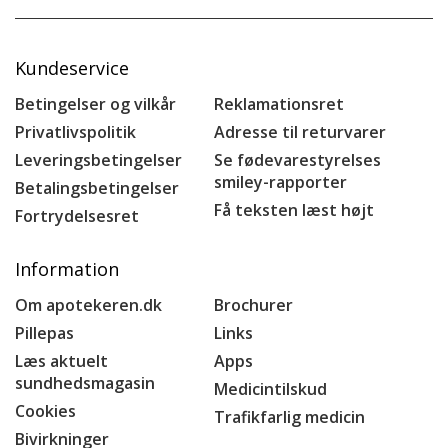
Kundeservice
Betingelser og vilkår
Reklamationsret
Privatlivspolitik
Adresse til returvarer
Leveringsbetingelser
Se fødevarestyrelses
smiley-rapporter
Betalingsbetingelser
Få teksten læst højt
Fortrydelsesret
Information
Om apotekeren.dk
Brochurer
Pillepas
Links
Læs aktuelt
Apps
sundhedsmagasin
Medicintilskud
Cookies
Trafikfarlig medicin
Bivirkninger