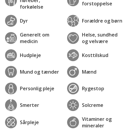
høfeber,
forstoppelse
forkølelse
Dyr
Forældre og børn
Generelt om
Helse, sundhed
medicin
og velvære
Hudpleje
Kosttilskud
Mund og tænder
Mænd
Personlig pleje
Rygestop
Smerter
Solcreme
Vitaminer og
Sårpleje
mineraler