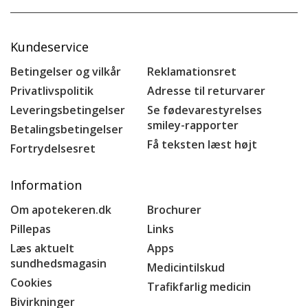
Kundeservice
Betingelser og vilkår
Reklamationsret
Privatlivspolitik
Adresse til returvarer
Leveringsbetingelser
Se fødevarestyrelses
smiley-rapporter
Betalingsbetingelser
Få teksten læst højt
Fortrydelsesret
Information
Om apotekeren.dk
Brochurer
Pillepas
Links
Læs aktuelt
Apps
sundhedsmagasin
Medicintilskud
Cookies
Trafikfarlig medicin
Bivirkninger