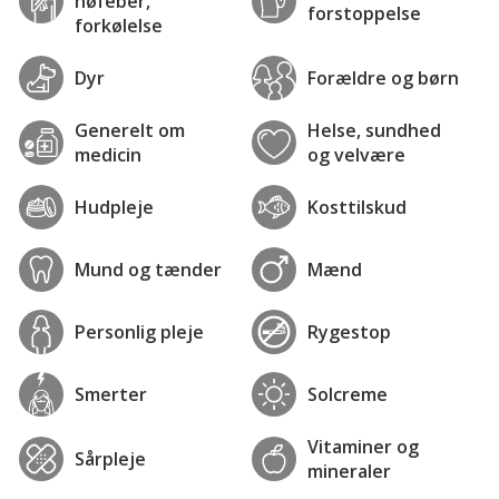
høfeber,
forstoppelse
forkølelse
Dyr
Forældre og børn
Generelt om
Helse, sundhed
medicin
og velvære
Hudpleje
Kosttilskud
Mund og tænder
Mænd
Personlig pleje
Rygestop
Smerter
Solcreme
Vitaminer og
Sårpleje
mineraler