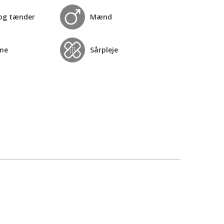
og tænder
Mænd
me
Sårpleje