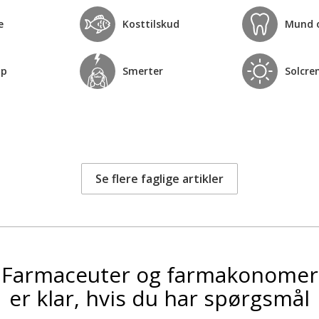
e
Kosttilskud
Mund 
op
Smerter
Solcre
Se flere faglige artikler
Farmaceuter og farmakonomer
er klar, hvis du har spørgsmål