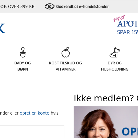
ØB OVER 399 KR.
G
BABY OG
KOSTTILSKUD OG
DYR OG
BØRN
VITAMINER
HUSHOLDNING
Ikke medlem? 
nder eller
opret en konto
hvis