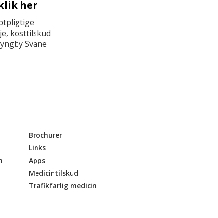
klik her
tpligtige
e, kosttilskud
Lyngby Svane
Brochurer
Links
n
Apps
Medicintilskud
Trafikfarlig medicin