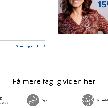
Glemt adgangskode?
Få mere faglig viden her
og
Dyr
Foræld
pelse