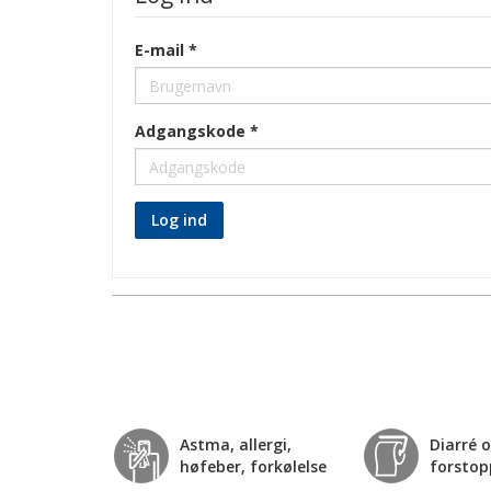
E-mail
Adgangskode
Log ind
Astma, allergi,
Diarré 
høfeber, forkølelse
forstop