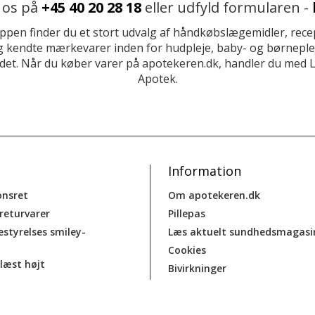
 os på
+45 40 20 28 18
eller udfyld formularen -
ppen finder du et stort udvalg af håndkøbslægemidler, recep
 kendte mærkevarer inden for hudpleje, baby- og børneplej
et. Når du køber varer på apotekeren.dk, handler du med 
Apotek.
Information
onsret
Om apotekeren.dk
 returvarer
Pillepas
estyrelses smiley-
Læs aktuelt sundhedsmagasi
Cookies
læst højt
Bivirkninger