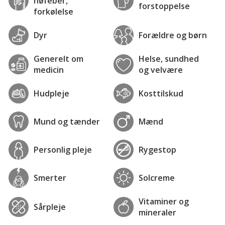
høfeber,
forstoppelse
forkølelse
Dyr
Forældre og børn
Generelt om
Helse, sundhed
medicin
og velvære
Hudpleje
Kosttilskud
Mund og tænder
Mænd
Personlig pleje
Rygestop
Smerter
Solcreme
Vitaminer og
Sårpleje
mineraler