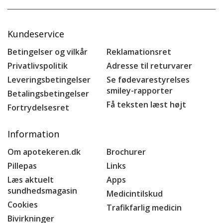
Kundeservice
Betingelser og vilkår
Reklamationsret
Privatlivspolitik
Adresse til returvarer
Leveringsbetingelser
Se fødevarestyrelses
smiley-rapporter
Betalingsbetingelser
Få teksten læst højt
Fortrydelsesret
Information
Om apotekeren.dk
Brochurer
Pillepas
Links
Læs aktuelt
Apps
sundhedsmagasin
Medicintilskud
Cookies
Trafikfarlig medicin
Bivirkninger