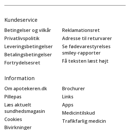
Kundeservice
Betingelser og vilkår
Reklamationsret
Privatlivspolitik
Adresse til returvarer
Leveringsbetingelser
Se fødevarestyrelses
smiley-rapporter
Betalingsbetingelser
Få teksten læst højt
Fortrydelsesret
Information
Om apotekeren.dk
Brochurer
Pillepas
Links
Læs aktuelt
Apps
sundhedsmagasin
Medicintilskud
Cookies
Trafikfarlig medicin
Bivirkninger