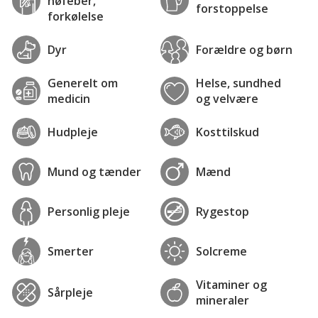
høfeber,
forstoppelse
forkølelse
Dyr
Forældre og børn
Generelt om
Helse, sundhed
medicin
og velvære
Hudpleje
Kosttilskud
Mund og tænder
Mænd
Personlig pleje
Rygestop
Smerter
Solcreme
Vitaminer og
Sårpleje
mineraler