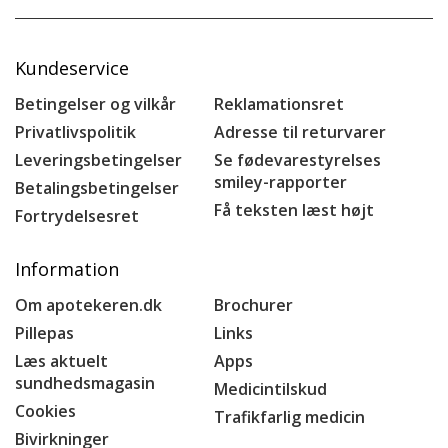
Kundeservice
Betingelser og vilkår
Reklamationsret
Privatlivspolitik
Adresse til returvarer
Leveringsbetingelser
Se fødevarestyrelses
smiley-rapporter
Betalingsbetingelser
Få teksten læst højt
Fortrydelsesret
Information
Om apotekeren.dk
Brochurer
Pillepas
Links
Læs aktuelt
Apps
sundhedsmagasin
Medicintilskud
Cookies
Trafikfarlig medicin
Bivirkninger