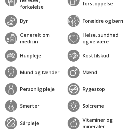
høfeber,
forstoppelse
forkølelse
Dyr
Forældre og børn
Generelt om
Helse, sundhed
medicin
og velvære
Hudpleje
Kosttilskud
Mund og tænder
Mænd
Personlig pleje
Rygestop
Smerter
Solcreme
Vitaminer og
Sårpleje
mineraler