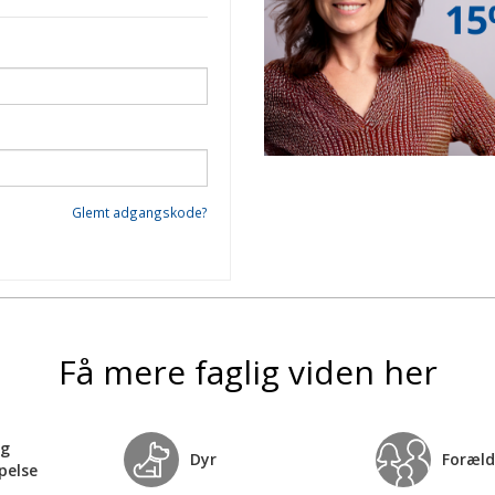
Glemt adgangskode?
Få mere faglig viden her
og
Dyr
Foræld
pelse