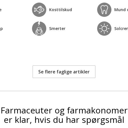
e
Kosttilskud
Mund 
op
Smerter
Solcre
Se flere faglige artikler
Farmaceuter og farmakonomer
er klar, hvis du har spørgsmål