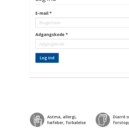
E-mail
Adgangskode
Log ind
Astma, allergi,
Diarré 
høfeber, forkølelse
forstop