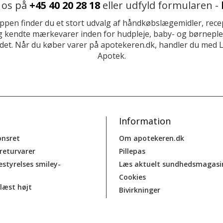
 os på
+45 40 20 28 18
eller udfyld formularen -
ppen finder du et stort udvalg af håndkøbslægemidler, recep
 kendte mærkevarer inden for hudpleje, baby- og børneplej
et. Når du køber varer på apotekeren.dk, handler du med 
Apotek.
Information
onsret
Om apotekeren.dk
 returvarer
Pillepas
estyrelses smiley-
Læs aktuelt sundhedsmagasi
Cookies
læst højt
Bivirkninger