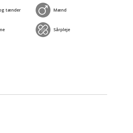
og tænder
Mænd
me
Sårpleje