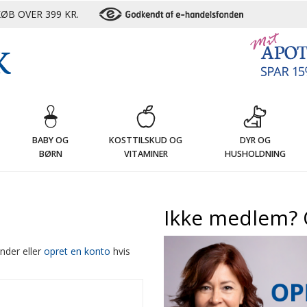
ØB OVER 399 KR.
G
BABY OG
KOSTTILSKUD OG
DYR OG
BØRN
VITAMINER
HUSHOLDNING
Ikke medlem? 
nder eller
opret en konto
hvis