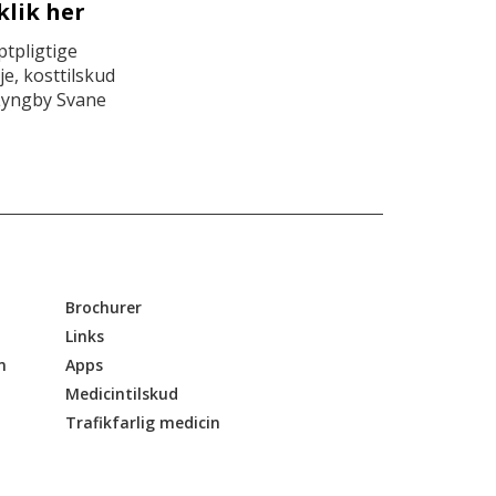
klik her
tpligtige
e, kosttilskud
Lyngby Svane
Brochurer
Links
n
Apps
Medicintilskud
Trafikfarlig medicin