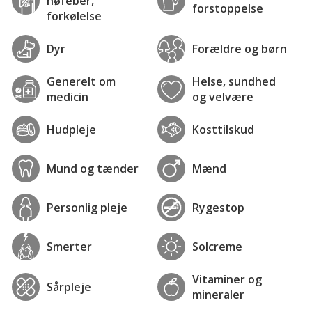
høfeber,
forstoppelse
forkølelse
Dyr
Forældre og børn
Generelt om
Helse, sundhed
medicin
og velvære
Hudpleje
Kosttilskud
Mund og tænder
Mænd
Personlig pleje
Rygestop
Smerter
Solcreme
Vitaminer og
Sårpleje
mineraler