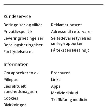
Kundeservice
Betingelser og vilkår
Reklamationsret
Privatlivspolitik
Adresse til returvarer
Leveringsbetingelser
Se fødevarestyrelses
smiley-rapporter
Betalingsbetingelser
Få teksten læst højt
Fortrydelsesret
Information
Om apotekeren.dk
Brochurer
Pillepas
Links
Læs aktuelt
Apps
sundhedsmagasin
Medicintilskud
Cookies
Trafikfarlig medicin
Bivirkninger