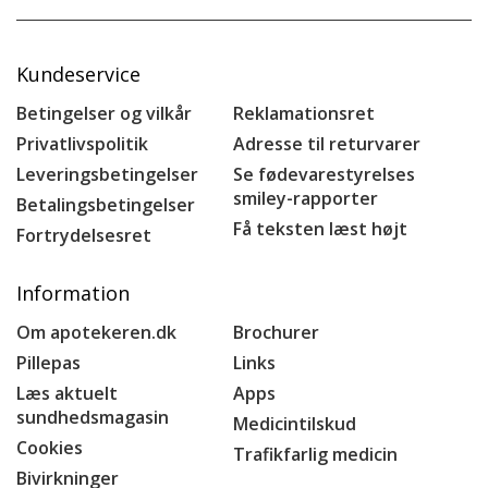
Kundeservice
Betingelser og vilkår
Reklamationsret
Privatlivspolitik
Adresse til returvarer
Leveringsbetingelser
Se fødevarestyrelses
smiley-rapporter
Betalingsbetingelser
Få teksten læst højt
Fortrydelsesret
Information
Om apotekeren.dk
Brochurer
Pillepas
Links
Læs aktuelt
Apps
sundhedsmagasin
Medicintilskud
Cookies
Trafikfarlig medicin
Bivirkninger