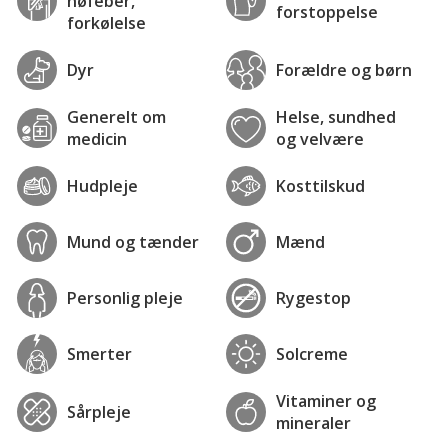
høfeber,
forstoppelse
forkølelse
Dyr
Forældre og børn
Generelt om
Helse, sundhed
medicin
og velvære
Hudpleje
Kosttilskud
Mund og tænder
Mænd
Personlig pleje
Rygestop
Smerter
Solcreme
Vitaminer og
Sårpleje
mineraler