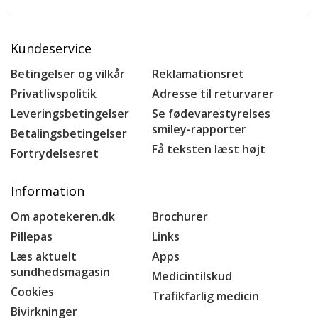
Kundeservice
Betingelser og vilkår
Reklamationsret
Privatlivspolitik
Adresse til returvarer
Leveringsbetingelser
Se fødevarestyrelses
smiley-rapporter
Betalingsbetingelser
Få teksten læst højt
Fortrydelsesret
Information
Om apotekeren.dk
Brochurer
Pillepas
Links
Læs aktuelt
Apps
sundhedsmagasin
Medicintilskud
Cookies
Trafikfarlig medicin
Bivirkninger