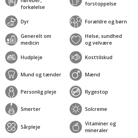
høfeber,
forstoppelse
forkølelse
Dyr
Forældre og børn
Generelt om
Helse, sundhed
medicin
og velvære
Hudpleje
Kosttilskud
Mund og tænder
Mænd
Personlig pleje
Rygestop
Smerter
Solcreme
Vitaminer og
Sårpleje
mineraler