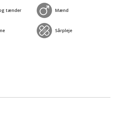
og tænder
Mænd
me
Sårpleje