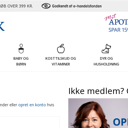
ØB OVER 399 KR.
G
BABY OG
KOSTTILSKUD OG
DYR OG
BØRN
VITAMINER
HUSHOLDNING
Ikke medlem? 
nder eller
opret en konto
hvis