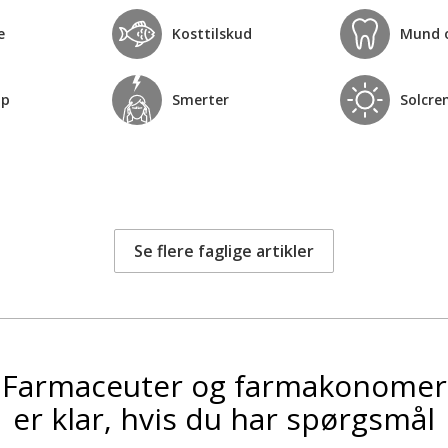
e
Kosttilskud
Mund 
op
Smerter
Solcre
Se flere faglige artikler
Farmaceuter og farmakonomer
er klar, hvis du har spørgsmål