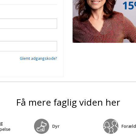
Glemt adgangskode?
Få mere faglig viden her
og
Dyr
Foræld
pelse