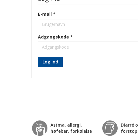
E-mail
Adgangskode
Log ind
Astma, allergi,
Diarré 
høfeber, forkølelse
forstop