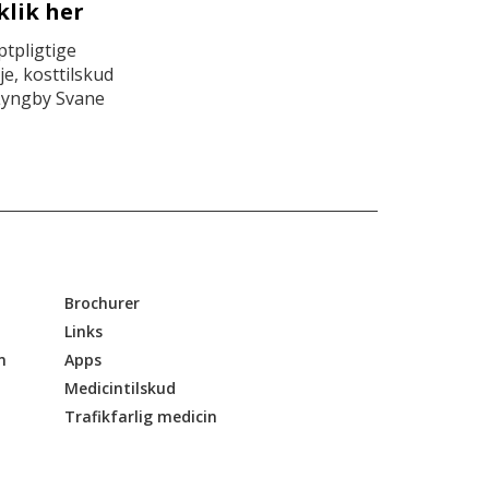
klik her
tpligtige
e, kosttilskud
Lyngby Svane
Brochurer
Links
n
Apps
Medicintilskud
Trafikfarlig medicin