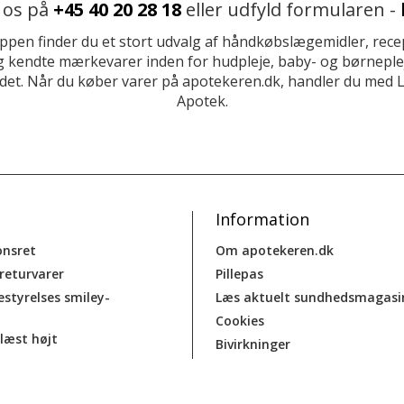
 os på
+45 40 20 28 18
eller udfyld formularen -
ppen finder du et stort udvalg af håndkøbslægemidler, recep
 kendte mærkevarer inden for hudpleje, baby- og børneplej
et. Når du køber varer på apotekeren.dk, handler du med 
Apotek.
Information
onsret
Om apotekeren.dk
 returvarer
Pillepas
estyrelses smiley-
Læs aktuelt sundhedsmagasi
Cookies
læst højt
Bivirkninger