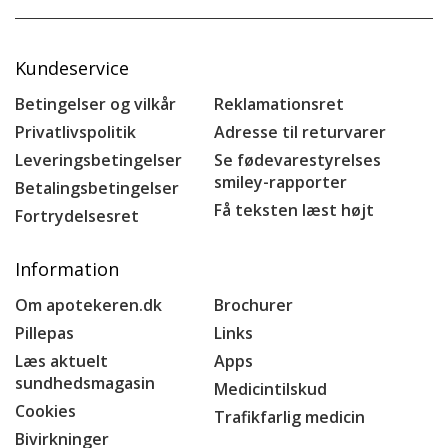
Kundeservice
Betingelser og vilkår
Reklamationsret
Privatlivspolitik
Adresse til returvarer
Leveringsbetingelser
Se fødevarestyrelses
smiley-rapporter
Betalingsbetingelser
Få teksten læst højt
Fortrydelsesret
Information
Om apotekeren.dk
Brochurer
Pillepas
Links
Læs aktuelt
Apps
sundhedsmagasin
Medicintilskud
Cookies
Trafikfarlig medicin
Bivirkninger