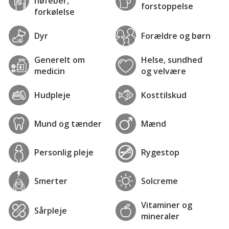
høfeber,
forstoppelse
forkølelse
Dyr
Forældre og børn
Generelt om
Helse, sundhed
medicin
og velvære
Hudpleje
Kosttilskud
Mund og tænder
Mænd
Personlig pleje
Rygestop
Smerter
Solcreme
Vitaminer og
Sårpleje
mineraler