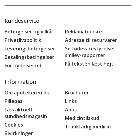
Kundeservice
Betingelser og vilkår
Reklamationsret
Privatlivspolitik
Adresse til returvarer
Leveringsbetingelser
Se fødevarestyrelses
smiley-rapporter
Betalingsbetingelser
Få teksten læst højt
Fortrydelsesret
Information
Om apotekeren.dk
Brochurer
Pillepas
Links
Læs aktuelt
Apps
sundhedsmagasin
Medicintilskud
Cookies
Trafikfarlig medicin
Bivirkninger