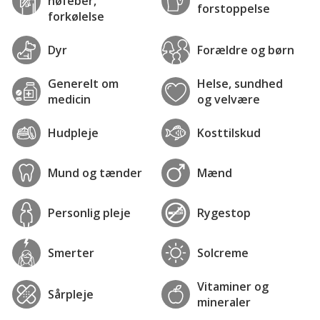
høfeber,
forstoppelse
forkølelse
Dyr
Forældre og børn
Generelt om
Helse, sundhed
medicin
og velvære
Hudpleje
Kosttilskud
Mund og tænder
Mænd
Personlig pleje
Rygestop
Smerter
Solcreme
Vitaminer og
Sårpleje
mineraler