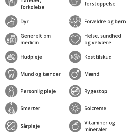
høfeber,
forstoppelse
forkølelse
Dyr
Forældre og børn
Generelt om
Helse, sundhed
medicin
og velvære
Hudpleje
Kosttilskud
Mund og tænder
Mænd
Personlig pleje
Rygestop
Smerter
Solcreme
Vitaminer og
Sårpleje
mineraler