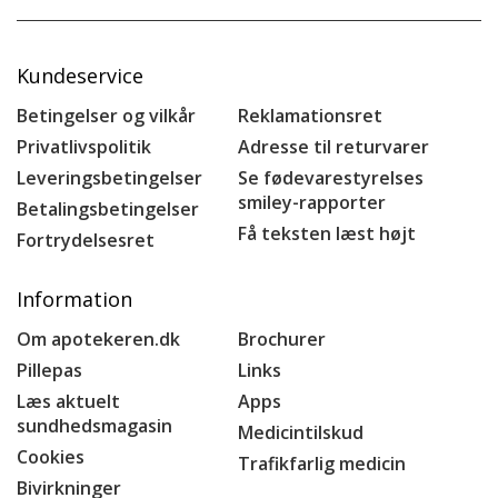
Kundeservice
Betingelser og vilkår
Reklamationsret
Privatlivspolitik
Adresse til returvarer
Leveringsbetingelser
Se fødevarestyrelses
smiley-rapporter
Betalingsbetingelser
Få teksten læst højt
Fortrydelsesret
Information
Om apotekeren.dk
Brochurer
Pillepas
Links
Læs aktuelt
Apps
sundhedsmagasin
Medicintilskud
Cookies
Trafikfarlig medicin
Bivirkninger