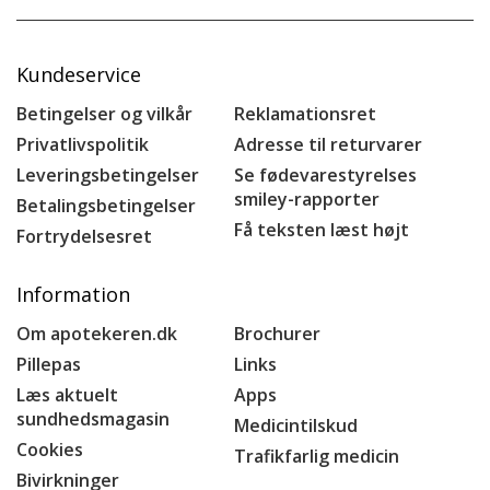
Kundeservice
Betingelser og vilkår
Reklamationsret
Privatlivspolitik
Adresse til returvarer
Leveringsbetingelser
Se fødevarestyrelses
smiley-rapporter
Betalingsbetingelser
Få teksten læst højt
Fortrydelsesret
Information
Om apotekeren.dk
Brochurer
Pillepas
Links
Læs aktuelt
Apps
sundhedsmagasin
Medicintilskud
Cookies
Trafikfarlig medicin
Bivirkninger