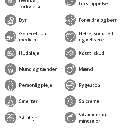
høfeber,
forstoppelse
forkølelse
Dyr
Forældre og børn
Generelt om
Helse, sundhed
medicin
og velvære
Hudpleje
Kosttilskud
Mund og tænder
Mænd
Personlig pleje
Rygestop
Smerter
Solcreme
Vitaminer og
Sårpleje
mineraler