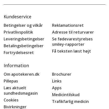
Kundeservice
Betingelser og vilkår
Reklamationsret
Privatlivspolitik
Adresse til returvarer
Leveringsbetingelser
Se fødevarestyrelses
smiley-rapporter
Betalingsbetingelser
Få teksten læst højt
Fortrydelsesret
Information
Om apotekeren.dk
Brochurer
Pillepas
Links
Læs aktuelt
Apps
sundhedsmagasin
Medicintilskud
Cookies
Trafikfarlig medicin
Bivirkninger