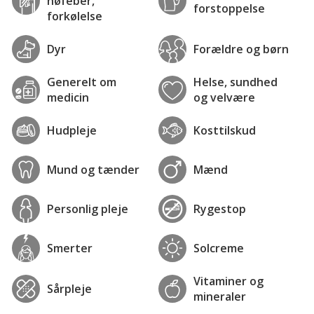
høfeber,
forstoppelse
forkølelse
Dyr
Forældre og børn
Generelt om
Helse, sundhed
medicin
og velvære
Hudpleje
Kosttilskud
Mund og tænder
Mænd
Personlig pleje
Rygestop
Smerter
Solcreme
Vitaminer og
Sårpleje
mineraler